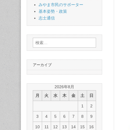
みやま市民のサポーター
基本姿勢・政策
志士通信
検
索:
アーカイブ
2026年8月
月
火
水
木
金
土
日
1
2
3
4
5
6
7
8
9
10
11
12
13
14
15
16