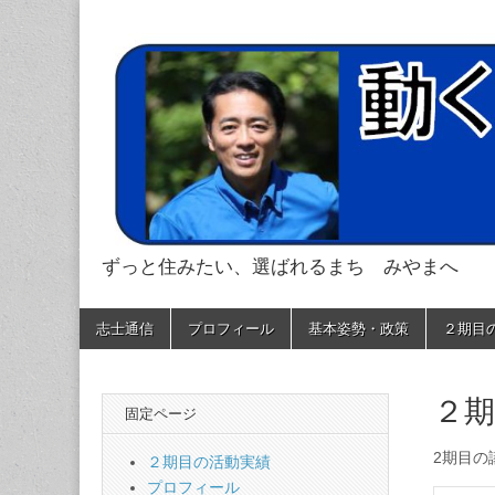
ずっと住みたい、選ばれるまち みやまへ
動く、変える、
Skip
Main
志士通信
プロフィール
基本姿勢・政策
２期目
to
menu
content
２
固定ページ
2期目の
２期目の活動実績
プロフィール